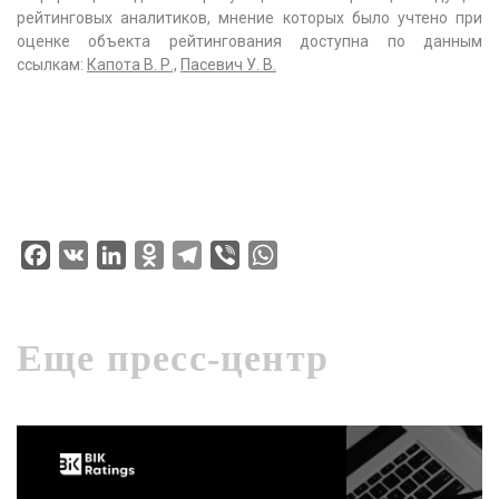
рейтинговых аналитиков, мнение которых было учтено при
оценке объекта рейтингования доступна по данным
ссылкам:
Капота В. Р.,
Пасевич У. В.
Facebook
VK
LinkedIn
Odnoklassniki
Telegram
Viber
WhatsApp
Еще пресс-центр