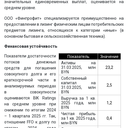
значительных единовременных выплат, оценивается на
среднем уровне.
ООО «Финпрофит» специализируется преимущественно на
предоставлении в лизинг физическим лицам потребительских
предметов лизинга, относящихся к категории «иные» (в
основном бытовая и сельскохозяйственная техника).
Финансовая устойчивость
Показатели достаточности
Показатель
Значение
потоков денежных
Активы на
31.03.2025, млн
23,2
средств для погашения
BYN
совокупного долга и его
Собственный
краткосрочной части в
капитал на
2,5
анализируемых периодах
31.03.2025, млн
BYN
в совокупности
оцениваются BIK Ratings
Выручка за 1 кв.
2025 года, млн
1,2
на среднем уровне при
BYN
снижении по итогам 2024
Чистая прибыль
– 1 квартала 2025 гг. Так,
за 1 кв. 2025 года,
0,4
отношение FFO к долгу по
млн BYN