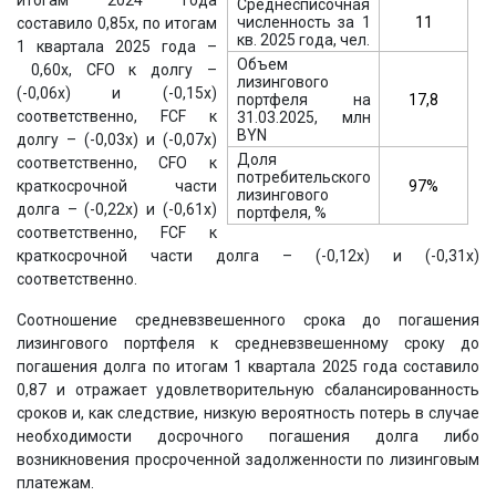
итогам 2024 года
Среднесписочная
численность за 1
11
составило 0,85х, по итогам
кв. 2025 года, чел.
1 квартала 2025 года –
Объем
0,60х, CFO к долгу –
лизингового
(-0,06х) и (-0,15х)
портфеля на
17,8
соответственно, FCF к
31.03.2025, млн
BYN
долгу – (-0,03х) и (-0,07х)
Доля
соответственно, CFO к
потребительского
97%
краткосрочной части
лизингового
долга – (-0,22х) и (-0,61х)
портфеля, %
соответственно, FCF к
краткосрочной части долга – (-0,12х) и (-0,31х)
соответственно.
Соотношение средневзвешенного срока до погашения
лизингового портфеля к средневзвешенному сроку до
погашения долга по итогам 1 квартала 2025 года составило
0,87 и отражает удовлетворительную сбалансированность
сроков и, как следствие, низкую вероятность потерь в случае
необходимости досрочного погашения долга либо
возникновения просроченной задолженности по лизинговым
платежам.