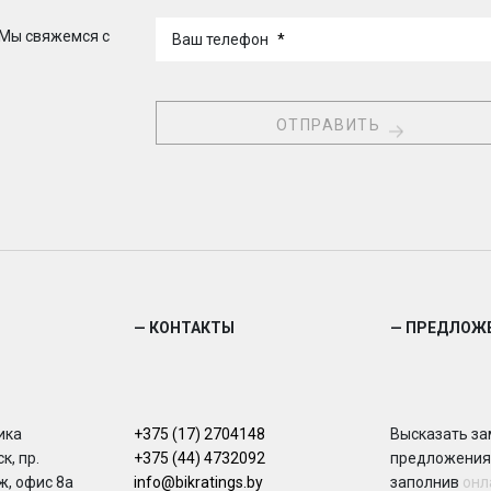
 Мы свяжемся с
Ваш телефон
*
— КОНТАКТЫ
— ПРЕДЛОЖ
ика
+375 (17) 2704148
Высказать за
к, пр.
+375 (44) 4732092
предложения
ж, офис 8а
info@bikratings.by
заполнив
онл