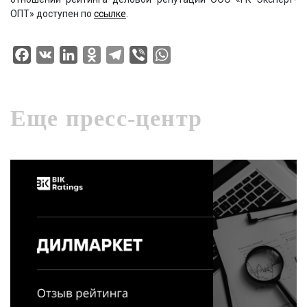
ОПТ» доступен по
ссылке
.
Facebook
VK
LinkedIn
Odnoklassniki
Telegram
Viber
WhatsApp
Еще пресс-центр