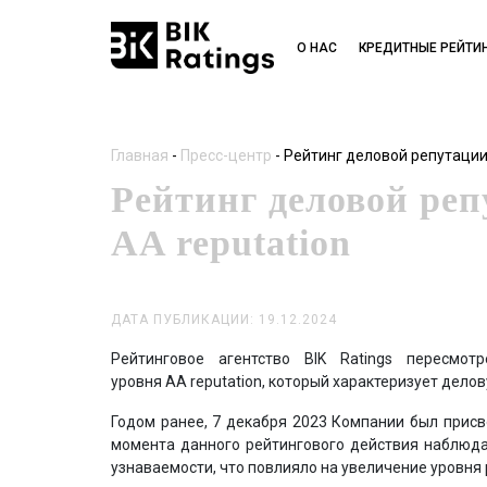
О НАС
КРЕДИТНЫЕ РЕЙТИ
Главная
-
Пресс-центр
-
Рейтинг деловой репутации
Рейтинг деловой ре
AA reputation
ДАТА ПУБЛИКАЦИИ: 19.12.2024
Рейтинговое агентство BIK Ratings пересм
уровня AA reputation, который характеризует дело
Годом ранее, 7 декабря 2023 Компании был присво
момента данного рейтингового действия наблюда
узнаваемости, что повлияло на увеличение уровня