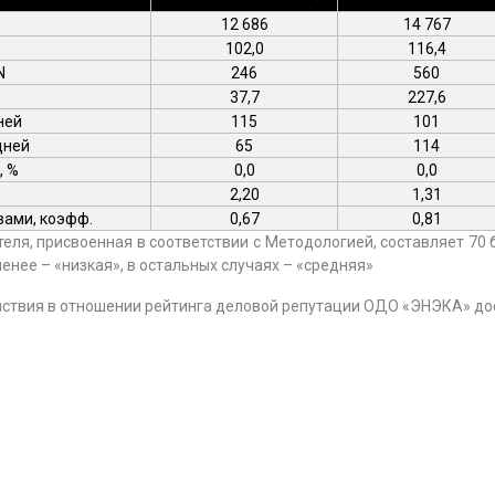
12 686
14 767
102,0
116,4
N
246
560
37,7
227,6
ней
115
101
дней
65
114
, %
0,0
0,0
2,20
1,31
вами, коэфф.
0,67
0,81
ля, присвоенная в соответствии с Методологией, составляет 70 
менее – «низкая», в остальных случаях – «средняя»
йствия в отношении рейтинга деловой репутации ОДО «ЭНЭКА» до