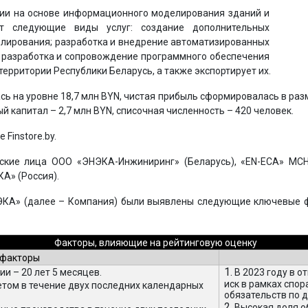
ии на основе информационного моделирования зданий и
ет следующие виды услуг: создание дополнительных
ирования; разработка и внедрение автоматизированных
; разработка и сопровождение программного обеспечения
территории Республики Беларусь, а также экспортирует их.
ь на уровне 18,7 млн BYN, чистая прибыль сформировалась в разм
 капитал – 2,7 млн BYN, списочная численность – 420 человек.
Finstore.by.
е лица ООО «ЭНЭКА-Инжиниринг» (Беларусь), «EN-ECA» MCHJ 
А» (Россия).
ЭКА» (далее – Компания) были выявлены следующие ключевые ф
Факторы, влияющие на рейтинговую оценку
 факторы
1.
 – 20 лет 5 месяцев.
В 2023 году в 
иск в рамках спо
том в течение двух последних календарных
обязательств по 
2.
Высокая доля об