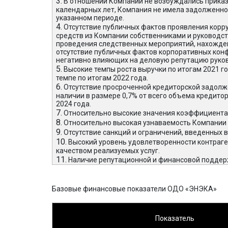
3.
В отношении Компании не возбуждались приказ
календарных лет, Компания не имела задолженно
указанном периоде.
4.
Отсутствие публичных фактов проявления корр
средств из Компании собственниками и руководст
проведения следственных мероприятий, нахожден
отсутствие публичных фактов корпоративных конф
негативно влияющих на деловую репутацию руков
5.
Высокие темпы роста выручки по итогам 2021 год
темпе по итогам 2022 года.
6.
Отсутствие просроченной кредиторской задолжен
наличии в размере 0,7% от всего объема кредито
2024 года.
7.
Относительно высокие значения коэффициента 
8.
Относительно высокая узнаваемость Компании 
9.
Отсутствие санкций и ограничений, введенных 
10.
Высокий уровень удовлетворенности контраге
качеством реализуемых услуг.
11.
Наличие репутационной и финансовой поддер
Базовые финансовые показатели ОДО «ЭНЭКА»
Показатель