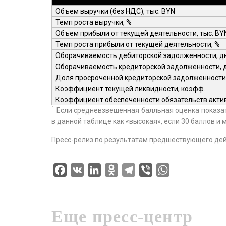
Объем выручки (без НДС), тыс. BYN
Темп роста выручки, %
Объем прибыли от текущей деятельности, тыс.
BY
Темп роста прибыли от текущей деятельности, %
Оборачиваемость дебиторской задолженности, д
Оборачиваемость кредиторской задолженности, 
Доля просроченной кредиторской задолженности
Коэффициент текущей ликвидности, коэфф.
Коэффициент обеспеченности обязательств акти
1
Если средневзвешенная балльная оценка показате
в данной таблице как «высокая», если 30 баллов и 
Пресс-релиз по результатам предшествующего де
Facebook
VK
LinkedIn
Odnoklassniki
Telegram
Viber
WhatsApp
Еще пресс-центр