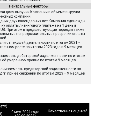
Нейтральные факторы
ая доля выручки Компании в объеме выручки
ектных компаний.
едних двух календарных лет Компания единожды
чку оплаты лизингового платежа на 1 день в
 RUB. При этом в предшествующие периоды также
истемные непродолжительные просрочки оплаты
жей.
ли от текущей деятельности по итогам 2021 –
ственном росте по итогам 2023 года и 9 месяцев
ваемость дебиторской задолженности по итогам
ри её умеренном уровне по итогам 9 месяцев
ачиваемость кредиторской задолженности по
2 гг. при её снижении по итогам 2023 – 9 месяцев
ату)
1
Качественная оценка
9 мес. 2024 года
3)
(30.09.2024)