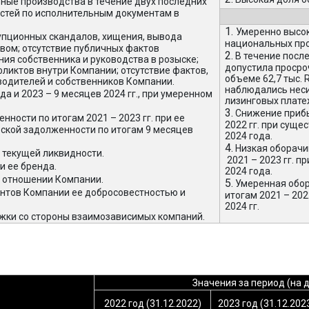
ные производства в течение двух последних
стей по исполнительным документам в
1.
Умеренно высок
упционных скандалов, хищения, вывода
национальных про
вом; отсутствие публичных фактов
2.
В течение посл
ия собственника и руководства в розыске;
допустила просро
ликтов внутри Компании; отсутствие фактов,
объеме 62,7 тыс.
одителей и собственников Компании.
наблюдались нес
а и 2023 – 9 месяцев 2024 гг., при умеренном
лизинговых плате
3.
Снижение прибы
ности по итогам 2021 – 2023 гг. при ее
2022 гг. при суще
рской задолженности по итогам 9 месяцев
2024 года.
4.
Низкая оборачи
текущей ликвидности.
2021 – 2023 гг. п
и ее бренда.
2024 года.
в отношении Компании.
5.
Умеренная обор
нтов Компании ее добросовестностью и
итогам 2021 – 202
2024 гг.
жки со стороны взаимозависимых компаний.
Значения за период (на д
2022 год
(31.12.2022)
2023 год
(31.12.202