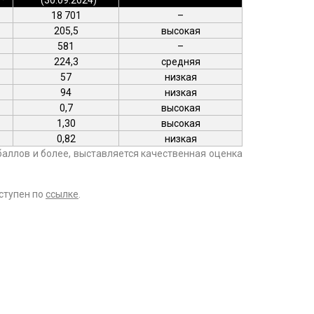
18 701
–
205,5
высокая
581
–
224,3
средняя
57
низкая
94
низкая
0,7
высокая
1,30
высокая
0,82
низкая
баллов и более, выставляется качественная оценка
ступен по
ссылке
.