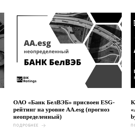
ОАО «Банк БелВЭБ» присвоен ESG-
К
рейтинг на уровне AA.esg (прогноз
«
неопределенный)
b
ПОДРОБНЕЕ
П