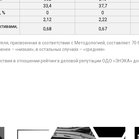
33,4
37,7
, %
0
0
2,12
2,22
тивами,
0,68
0,67
ля, присвоенная в соответствии с Методологией, составляет 70 
менее – «низкая», в остальных случаях – «средняя»
йствия в отношении рейтинга деловой репутации ОДО «ЭНЭКА» до