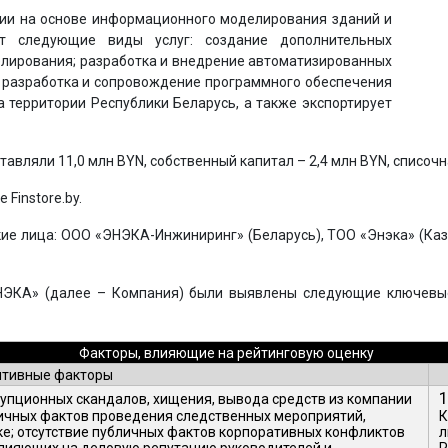
ии на основе информационного моделирования зданий и
ет следующие виды услуг: создание дополнительных
ирования; разработка и внедрение автоматизированных
; разработка и сопровождение программного обеспечения
а территории Республики Беларусь, а также экспортирует
авляли 11,0 млн BYN, собственный капитал – 2,4 млн BYN, списочн
Finstore.by.
 лица: ООО «ЭНЭКА-Инжиниринг» (Беларусь), ТОО «Энэка» (Каза
НЭКА» (далее – Компания) были выявлены следующие ключевые
Факторы, влияющие на рейтинговую оценку
итивные факторы
1
упционных скандалов, хищения, вывода средств из компании
личных фактов проведения следственных мероприятий,
К
ке; отсутствие публичных фактов корпоративных конфликтов
л
 влияющих на деловую репутацию руководителей и
R