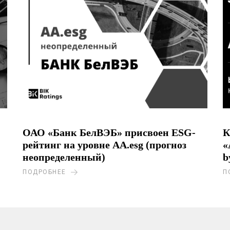
ОАО «Банк БелВЭБ» присвоен ESG-
К
рейтинг на уровне AA.esg (прогноз
«
неопределенный)
b
ПОДРОБНЕЕ
П