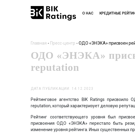
О НАС
КРЕДИТНЫЕ РЕЙТИ
Главная
-
Пресс-центр
-
ОДО «ЭНЭКА» присвоен рейт
ОДО «ЭНЭКА» присво
reputation
ДАТА ПУБЛИКАЦИИ: 14.12.2023
Рейтинговое агентство BIK Ratings присвоило
reputation, который характеризует деловую репута
Рейтинг соответствующего уровня был присво
присвоения ОДО «ЭНЭКА» перестало быть резид
изменение уровня рейтинга. Иных существенных п