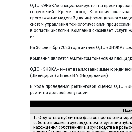
ОДО «ЭНЭКА» специализируется на проектирован
сооружений. Кроме этого, Компания оказыва
программных модулей для информационного модел
систем управления технологическими процессами
в области экологии. Компания оказывает услуги н
их.
На 30 сентября 2023 года активы ОДО «ЭНЭКА» сост
Компания является эмитентом токенов на площадке 
ОДО «ЭНЭКА» имеет взаимозависимые юридические
(Швейцария) и Enecа B.V. (Нидерланды).
В ходе проведения рейтинговой оценки ОДО «Э
рейтинга деловой репутации:
Поз
1.
Отсутствие публичных фактов проявления корр
собственниками и руководством; отсутствие пуб
нахождения собственника и руководства в розыс
внутри Компании; отсутствие фактов, негативно