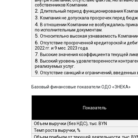
собственников Компании.
2.
Длительный период функционирования Компани
3.
Компания не допускала просрочек перед бюдже
4.
В отношении Компании не возбуждались прика
по исполнительным документам.
5.
Относительно высокая узнаваемость Компании 
6.
Отсутствие просроченной кредиторской и деби
2022 гг. и 9 мес. 2023 года.
7.
Высокие значения коэффициента текущей ликв
8.
Высокий уровень удовлетворенности контраге
реализуемых услуг.
9.
Отсутствие санкций и ограничений, введенных
1
Базовый финансовые показатели ОДО «ЭНЕКА»
Показатель
Объем выручки (без НДС), тыс. BYN
Темп роста выручки, %
Объем прибыли от текущей деятельности, тыс.
BY