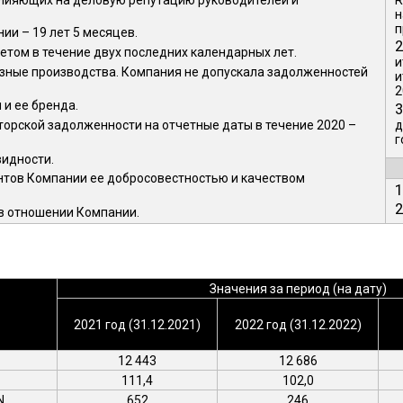
н
п
и – 19 лет 5 месяцев.
2
том в течение двух последних календарных лет.
и
зные производства. Компания не допускала задолженностей
и
2
и ее бренда.
3
торской задолженности на отчетные даты в течение 2020 –
д
г
идности.
нтов Компании ее добросовестностью и качеством
1
2
 в отношении Компании.
Значения за период (на дату)
2021 год
(31.12.2021)
2022 год
(31.12.2022)
12 443
12 686
111,4
102,0
N
652
246