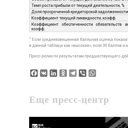
Темп роста прибыли от текущей деятельности, %
Доля просроченной кредиторской задолженности
Коэффициент текущей ликвидности,
коэфф
.
Коэффициент обеспеченности обязательств ак
коэфф
.
1
Если средневзвешенная балльная оценка показате
в данной таблице как «высокая», если 30 баллов и 
Пресс-релиз по результатам предшествующего де
Facebook
VK
LinkedIn
Odnoklassniki
Telegram
Viber
WhatsApp
Еще пресс-центр