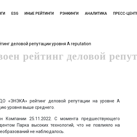
НГИ
ESG
ИНЫЕ РЕЙТИНГИ
РЭНКИНГИ
АНАЛИТИКА
ПРЕСС-ЦЕНТ
инг деловой репутации уровня A reputation
ен рейтинг деловой репут
 ОДО «ЭНЭКА» рейтинг деловой репутации на уровне A
цию уровня выше среднего.
ен Компании 25.11.2022. С момента предшествующего
ентом Парка высоких технологий, что не повлияло на
реобразований не наблюдалось.