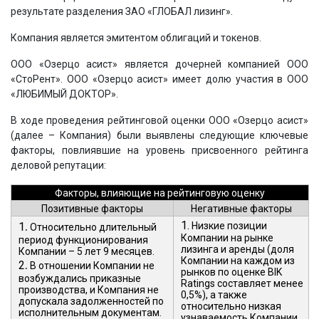
результате разделения ЗАО «ГЛОБАЛ лизинг».
Компания является эмитентом облигаций и токенов.
ООО «Озерцо асист» является дочерней компанией ООО
«СтоРент». ООО «Озерцо асист» имеет долю участия в ООО
«ЛЮБИМЫЙ ДОКТОР».
В ходе проведения рейтинговой оценки ООО «Озерцо асист»
(далее – Компания) были выявлены следующие ключевые
факторы, повлиявшие на уровень присвоенного рейтинга
деловой репутации:
Факторы, влияющие на рейтинговую оценку
Позитивные факторы
Негативные факторы
.
1.
1
Низкие позиции
Относительно длительный
Компании на рынке
период функционирования
лизинга и аренды (доля
Компании – 5 лет 9 месяцев.
Компании на каждом из
.
2
В отношении Компании не
рынков по оценке BIK
возбуждались приказные
Ratings составляет менее
производства, и Компания не
0,5%), а также
допускала задолженностей по
относительно низкая
исполнительным документам.
узнаваемость Компании.