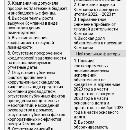
.
3
Компания не допускала
2
. Снижение выручки
просрочек платежей в бюджет
Компании от аренды по
и внебюджетные фонды.
итогам 2022 – 2023 гг.
4
. Высокие темпы роста
3
. Перманентное
выручки Компании в виде
снижение прибыли от
вознаграждения
текущей деятельности
лизингодателя.
Компании.
5
. Высокие значения
4
. Высокая доля
коэффициента текущей
обязательств в пассивах
ликвидности.
Компании.
6
. Отсутствие просроченной
Нейтральные факторы
кредиторской задолженности
1
. Наличие
на все анализируемые
кратковременных
отчетные даты.
несвоевременных
7
. Отсутствие публичных
исполнений
фактов проявления
обязательств по
коррупционных скандалов,
кредитам: в апреле-мае
хищения, вывода средств из
2023 года в части
Компании руководством;
процентов, в августе
отсутствие публичных фактов
2023 года в части
проведения следственных
основного долга и
мероприятий, нахождения
процентов, в ноябре 2023
руководства в розыске;
года в части основного
отсутствие публичных фактов
долга.
корпоративных конфликтов
2
. Высокая
внутри Компании.
оборачиваемость
8
. Отсутствие санкций и