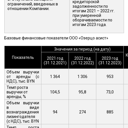
кредиторской
ограничений, введенных в
задолженности по
отношении Компании.
итогам 2021 – 2022 гг.
при умеренной
оборачиваемости по
итогам 2023 года.
1
Базовые финансовые показатели ООО «Озерцо асист»
Значения за период (на дату)
Показатель
2021 год
2022 год
2023 год
(31.12.2021)
(31.12.2022)
(31.12.2023)
Объем выручки
от аренды (с
1 364
1 306
953
НДС), тыс. BYN
Темп роста
выручки от
104,5
95,8
73,0
аренды, %
Объем выручки
в виде
вознаграждения
94
274
885
лизингодателя
(с НДС), тыс. BYN
Темп роста