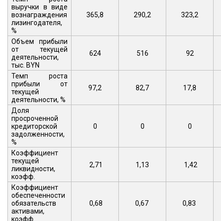
выручки в виде
вознаграждения
365,8
290,2
323,2
лизингодателя,
%
Объем прибыли
от текущей
624
516
92
деятельности,
тыс. BYN
Темп роста
прибыли от
97,2
82,7
17,8
текущей
деятельности, %
Доля
просроченной
кредиторской
0
0
0
задолженности,
%
Коэффициент
текущей
2,71
1,13
1,42
ликвидности,
коэфф.
Коэффициент
обеспеченности
обязательств
0,68
0,67
0,83
активами,
коэфф.