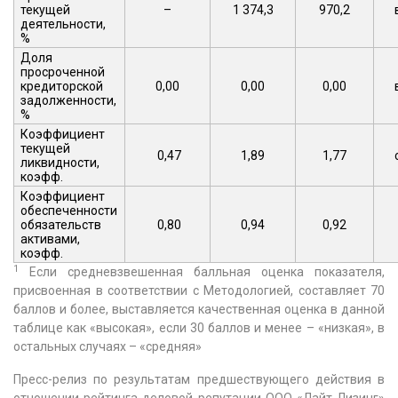
текущей
–
1 374,3
970,2
деятельности,
%
Доля
просроченной
кредиторской
0,00
0,00
0,00
задолженности,
%
Коэффициент
текущей
0,47
1,89
1,77
ликвидности,
коэфф.
Коэффициент
обеспеченности
обязательств
0,80
0,94
0,92
активами,
коэфф.
1
Если средневзвешенная балльная оценка показателя,
присвоенная в соответствии с Методологией, составляет 70
баллов и более, выставляется качественная оценка в данной
таблице как «высокая», если 30 баллов и менее – «низкая», в
остальных случаях – «средняя»
Пресс-релиз по результатам предшествующего действия в