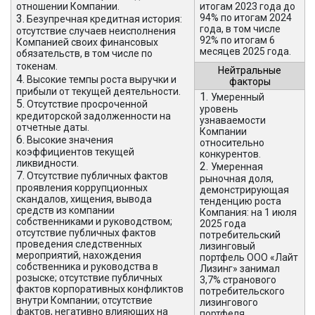
отношении Компании.
итогам 2023 года до
3.
94% по итогам 2024
Безупречная кредитная история:
года, в том числе
отсутствие случаев неисполнения
92% по итогам 6
Компанией своих финансовых
месяцев 2025 года.
обязательств, в том числе по
токенам.
Нейтральные
4.
Высокие темпы роста выручки и
факторы
прибыли от текущей деятельности.
1.
Умеренный
5.
Отсутствие просроченной
уровень
кредиторской задолженности на
узнаваемости
отчетные даты.
Компании
6.
Высокие значения
относительно
коэффициентов текущей
конкурентов.
ликвидности.
2.
Умеренная
7.
Отсутствие публичных фактов
рыночная доля,
проявления коррупционных
демонстрирующая
скандалов, хищения, вывода
тенденцию роста
средств из компании
Компания: на 1 июля
собственниками и руководством;
2025 года
отсутствие публичных фактов
потребительский
проведения следственных
лизинговый
мероприятий, нахождения
портфель ООО «Лайт
собственника и руководства в
Лизинг» занимал
розыске; отсутствие публичных
3,7% странового
фактов корпоративных конфликтов
потребительского
внутри Компании; отсутствие
лизингового
фактов, негативно влияющих на
портфеля.