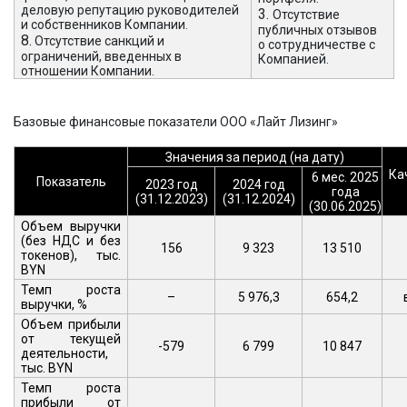
деловую репутацию руководителей
3.
Отсутствие
и собственников Компании.
публичных отзывов
8.
Отсутствие санкций и
о сотрудничестве с
ограничений, введенных в
Компанией.
отношении Компании.
Базовые финансовые показатели ООО «Лайт Лизинг»
Значения за период (на дату)
Ка
6 мес. 2025
Показатель
2023 год
2024 год
года
(31.12.2023)
(31.12.2024)
(30.06.2025)
Объем выручки
(без НДС и без
156
9 323
13 510
токенов), тыс.
BYN
Темп роста
–
5 976,3
654,2
выручки, %
Объем прибыли
от текущей
-579
6 799
10 847
деятельности,
тыс. BYN
Темп роста
прибыли от