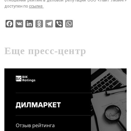
отношении рейтинга деловой репутации ООО «Лайт Лизинг»
доступен по
ссылке
.
Facebook
VK
LinkedIn
Odnoklassniki
Telegram
Viber
WhatsApp
Еще пресс-центр