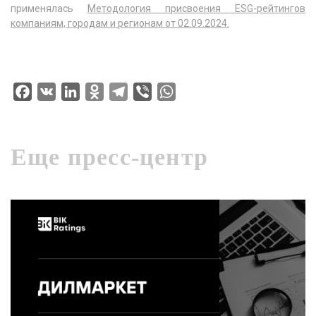
применялась
Методология присвоения ESG-рейтингов
компаниям, городам и регионам от 02.09.2024.
Facebook
VK
LinkedIn
Odnoklassniki
Telegram
Viber
WhatsApp
Еще пресс-центр