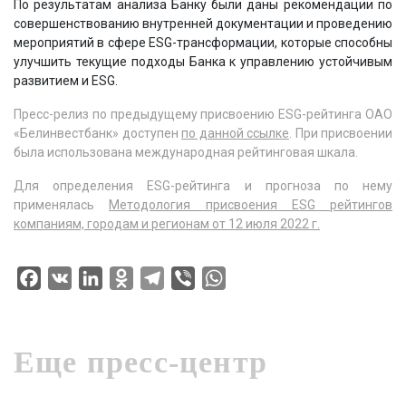
По результатам анализа Банку были даны рекомендации по
совершенствованию внутренней документации и проведению
мероприятий в сфере ESG-трансформации, которые способны
улучшить текущие подходы Банка к управлению устойчивым
развитием и ESG.
Пресс-релиз по предыдущему присвоению ESG-рейтинга ОАО
«Белинвестбанк» доступен
по данной ссылке
. При присвоении
была использована международная рейтинговая шкала.
Для определения ESG-рейтинга и прогноза по нему
применялась
Методология присвоения ESG рейтингов
компаниям, городам и регионам от 12 июля 2022 г.
Facebook
VK
LinkedIn
Odnoklassniki
Telegram
Viber
WhatsApp
Еще пресс-центр