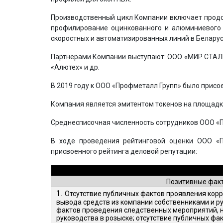
Производственный цикл Компании включает продо
профилирование оцинкованного и алюминиевого 
скоростных и автоматизированных линий в Беларус
Партнерами Компании выступают: ООО «МИР СТАЛИ
«Алютех» и др.
В 2019 году к ООО «Профметалл Групп» было прис
Компания является эмитентом токенов на площадке 
Среднесписочная численность сотрудников ООО «Пр
В ходе проведения рейтинговой оценки ООО «
присвоенного рейтинга деловой репутации:
Позитивные фак
1.
Отсутствие публичных фактов проявления корр
вывода средств из компании собственниками и р
фактов проведения следственных мероприятий, 
руководства в розыске; отсутствие публичных ф