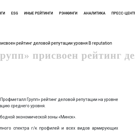
НГИ
ESG
ИНЫЕ РЕЙТИНГИ
РЭНКИНГИ
АНАЛИТИКА
ПРЕСС-ЦЕНТ
исвоен рейтинг деловой репутации уровня В reputation
упп» присвоен рейтинг де
 «Профметалл Групп» рейтинг деловой репутации на уровне
тацию среднего уровня.
бодной экономической зоны «Минск».
лного спектра г/к профилей и всех видов армирующих