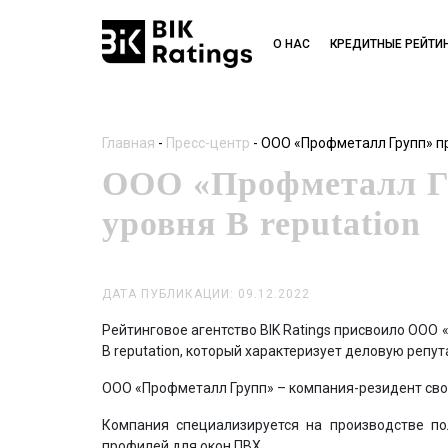
О НАС
КРЕДИТНЫЕ РЕЙТИ
Главная
-
Пресс-центр
-
ООО «Профметалл Групп» пр
ООО «Профметалл Гр
уровня В reputation
ДАТА ПУБЛИКАЦИИ: 09.12.2022
Рейтинговое агентство BIK Ratings присвоило ООО
В reputation, который характеризует деловую репу
ООО «Профметалл Групп» – компания-резидент сво
Компания специализируется на производстве по
профилей для окон ПВХ.