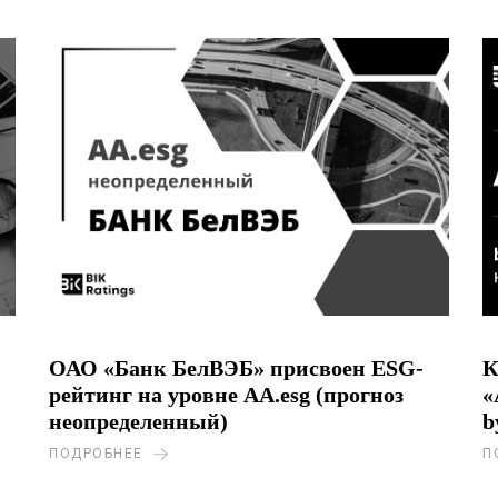
ОАО «Банк БелВЭБ» присвоен ESG-
К
рейтинг на уровне AA.esg (прогноз
«
неопределенный)
b
ПОДРОБНЕЕ
П