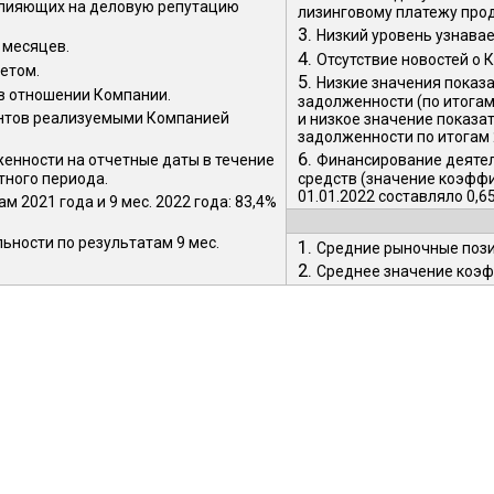
 влияющих на деловую репутацию
лизинговому платежу прод
3.
Низкий уровень узнава
 месяцев.
4.
Отсутствие новостей о 
етом.
5.
Низкие значения показ
 в отношении Компании.
задолженности (по итогам 
ентов реализуемыми Компанией
и низкое значение показа
задолженности по итогам 2
6.
енности на отчетные даты в течение
Финансирование деятел
тного периода.
средств (значение коэфф
01.01.2022 составляло 0,65,
 2021 года и 9 мес. 2022 года: 83,4%
ьности по результатам 9 мес.
1.
Средние рыночные пози
2.
Среднее значение коэф