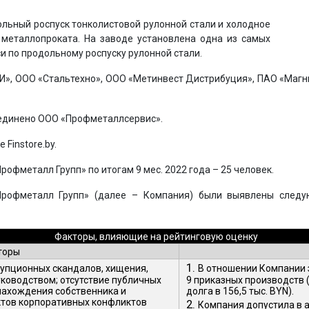
льный роспуск тонколистовой рулонной стали и холодное
металлопроката. На заводе установлена одна из самых
и по продольному роспуску рулонной стали.
», ООО «Стальтехно», ООО «Метинвест Дистрибуция», ПАО «Магни
оединено ООО «Профметаллсервис».
Finstore.by.
офметалл Групп» по итогам 9 мес. 2022 года – 25 человек.
Профметалл Групп» (далее – Компания) были выявлены след
Факторы, влияющие на рейтинговую оценку
торы
1.
упционных скандалов, хищения,
В отношении Компании 
уководством; отсутствие публичных
9 приказных производств (
нахождения собственника и
долга в 156,5 тыс. BYN).
актов корпоративных конфликтов
2.
Компания допустила в а