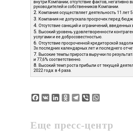
внутри Компании; отсутствие фактов, негативно
руководителей и собственников Компании.
2.
Компания осуществляет деятельность 11 лет 5
3.
Компания не допускала просрочек перед бюдж
4.
Отсутствие санкций и ограничений, введенных
5.
Высокий уровень удовлетворенности контраг
услугами и ее добросовестностью.
6.
О
тсутствие просроченной кредиторской задолж
3х последних календарных лет и последнего отче
7.
Высокие темпы прироста выручки по результатам
и 77,6% соответственно.
8.
Высокий темп роста прибыли от текущей деятел
2022 года: в 4 раза.
Facebook
VK
LinkedIn
Odnoklassniki
Telegram
Viber
WhatsApp
Еще пресс-центр