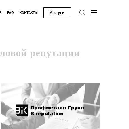
Услуги
Р
FAQ
КОНТАКТЫ
Проведение исследований
Организация деловых мероприятий
Оценка деятельности организаций
Обучение финансам и экономике
Анализ экономических тенденций
Присвоение кредитного рейтинга
Присвоение рейтинга деловая репутация
Оценка углеродного следа компании
ловой репутации