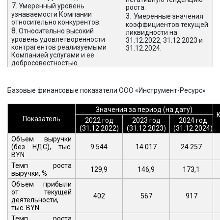
7.
Умеренный уровень
роста.
узнаваемости Компании
3.
Умеренные значения
относительно конкурентов.
коэффициентов текущей
8.
Относительно высокий
ликвидности на
уровень удовлетворенности
31.12.2022, 31.12.2023 и
контрагентов реализуемыми
31.12.2024.
Компанией услугами и ее
добросовестностью.
Базовые финансовые показатели ООО «Инструмент-Ресурс»
Значения за период (на дату)
Показатель
2022 год
2023 год
2024 год
(31.12.2022)
(31.12.2023)
(31.12.2024)
Объем выручки
(без НДС), тыс.
9 544
14 017
24 257
BYN
Темп роста
129,9
146,9
173,1
выручки, %
Объем прибыли
от текущей
402
567
917
деятельности,
тыс.
BYN
Темп роста