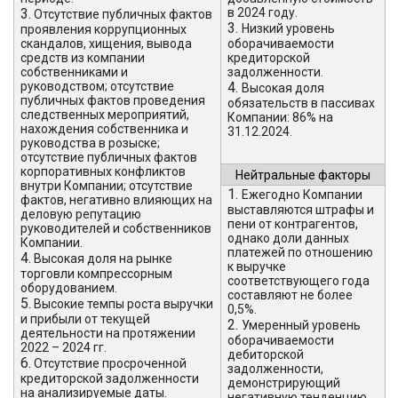
3.
в 2024 году.
Отсутствие публичных фактов
3.
Низкий уровень
проявления коррупционных
скандалов, хищения, вывода
оборачиваемости
средств из компании
кредиторской
собственниками и
задолженности.
руководством; отсутствие
4.
Высокая доля
публичных фактов проведения
обязательств в пассивах
следственных мероприятий,
Компании: 86% на
нахождения собственника и
31.12.2024.
руководства в розыске;
отсутствие публичных фактов
корпоративных конфликтов
Нейтральные факторы
внутри Компании; отсутствие
1.
Ежегодно Компании
фактов, негативно влияющих на
выставляются штрафы и
деловую репутацию
пени от контрагентов,
руководителей и собственников
однако доли данных
Компании.
платежей по отношению
4.
Высокая доля на рынке
к выручке
торговли компрессорным
соответствующего года
оборудованием.
составляют не более
5.
Высокие темпы роста выручки
0,5%.
и прибыли от текущей
2.
Умеренный уровень
деятельности на протяжении
оборачиваемости
2022 – 2024 гг.
дебиторской
6.
Отсутствие просроченной
задолженности,
кредиторской задолженности
демонстрирующий
на анализируемые даты.
негативную тенденцию