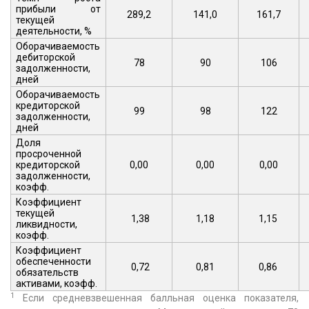
прибыли от
289,2
141,0
161,7
текущей
деятельности, %
Оборачиваемость
дебиторской
78
90
106
задолженности,
дней
Оборачиваемость
кредиторской
99
98
122
задолженности,
дней
Доля
просроченной
кредиторской
0,00
0,00
0,00
задолженности,
коэфф.
Коэффициент
текущей
1,38
1,18
1,15
ликвидности,
коэфф.
Коэффициент
обеспеченности
0,72
0,81
0,86
обязательств
активами, коэфф.
1
Если средневзвешенная балльная оценка показателя,