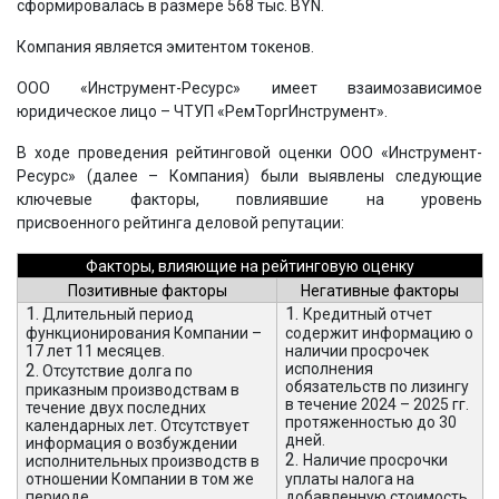
сформировалась в размере 568 тыс. BYN.
Компания является эмитентом токенов.
ООО «Инструмент-Ресурс» имеет взаимозависимое
юридическое лицо – ЧТУП «РемТоргИнструмент».
В ходе проведения рейтинговой оценки ООО «Инструмент-
Ресурс» (далее – Компания) были выявлены следующие
ключевые факторы, повлиявшие на уровень
присвоенного рейтинга деловой репутации:
Факторы, влияющие на рейтинговую оценку
Позитивные факторы
Негативные факторы
1.
1.
Длительный период
Кредитный отчет
функционирования Компании –
содержит информацию о
17 лет 11 месяцев.
наличии просрочек
2.
исполнения
Отсутствие долга по
обязательств по лизингу
приказным производствам в
в течение 2024 – 2025 гг.
течение двух последних
протяженностью до 30
календарных лет. Отсутствует
дней.
информация о возбуждении
2.
Наличие просрочки
исполнительных производств в
отношении Компании в том же
уплаты налога на
периоде.
добавленную стоимость