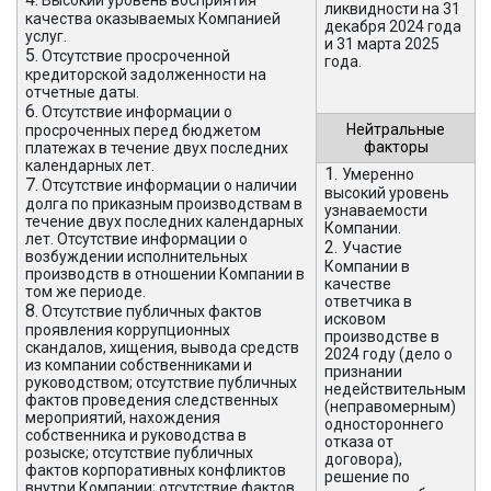
Высокий уровень восприятия
ликвидности на 31
качества оказываемых Компанией
декабря 2024 года
услуг.
и 31 марта 2025
5.
Отсутствие просроченной
года.
кредиторской задолженности на
отчетные даты.
6.
Отсутствие информации о
Нейтральные
просроченных перед бюджетом
факторы
платежах в течение двух последних
календарных лет.
1.
Умеренно
7.
Отсутствие информации о наличии
высокий уровень
долга по приказным производствам в
узнаваемости
течение двух последних календарных
Компании.
лет. Отсутствие информации о
2.
Участие
возбуждении исполнительных
Компании в
производств в отношении Компании в
качестве
том же периоде.
ответчика в
8.
Отсутствие публичных фактов
исковом
проявления коррупционных
производстве в
скандалов, хищения, вывода средств
2024 году (дело о
из компании собственниками и
признании
руководством; отсутствие публичных
недействительным
фактов проведения следственных
(неправомерным)
мероприятий, нахождения
одностороннего
собственника и руководства в
отказа от
розыске; отсутствие публичных
договора),
фактов корпоративных конфликтов
решение по
внутри Компании; отсутствие фактов,