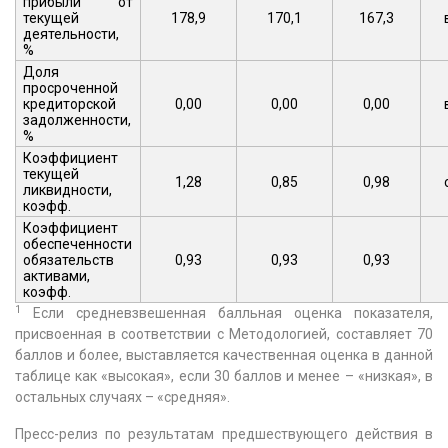
прибыли от
текущей
178,9
170,1
167,3
деятельности,
%
Доля
просроченной
кредиторской
0,00
0,00
0,00
задолженности,
%
Коэффициент
текущей
1,28
0,85
0,98
ликвидности,
коэфф.
Коэффициент
обеспеченности
обязательств
0,93
0,93
0,93
активами,
коэфф.
1
Если средневзвешенная балльная оценка показателя,
присвоенная в соответствии с Методологией, составляет 70
баллов и более, выставляется качественная оценка в данной
таблице как «высокая», если 30 баллов и менее – «низкая», в
остальных случаях – «средняя».
Пресс-релиз по результатам предшествующего действия в