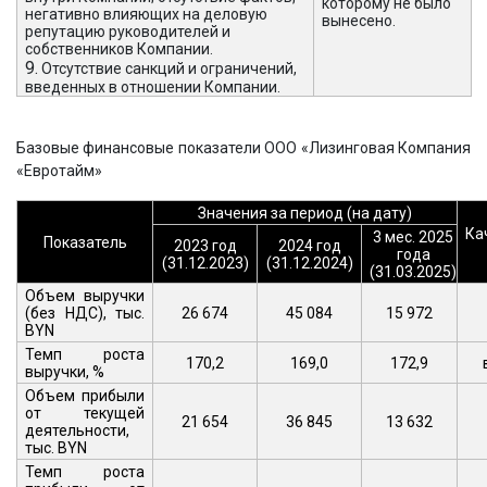
которому не было
негативно влияющих на деловую
вынесено.
репутацию руководителей и
собственников Компании.
9.
Отсутствие санкций и ограничений,
введенных в отношении Компании.
Базовые финансовые показатели ООО «Лизинговая Компания
«Евротайм»
Значения за период (на дату)
Ка
3 мес. 2025
Показатель
2023 год
2024 год
года
(31.12.2023)
(31.12.2024)
(31.03.2025)
Объем выручки
(без НДС), тыс.
26 674
45 084
15 972
BYN
Темп роста
170,2
169,0
172,9
выручки, %
Объем прибыли
от текущей
21 654
36 845
13 632
деятельности,
тыс.
BYN
Темп роста