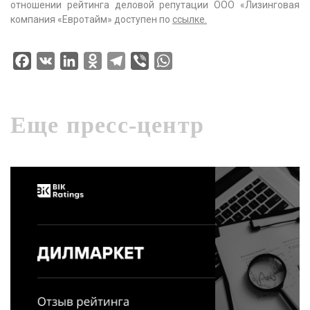
отношении рейтинга деловой репутации ООО «Лизинговая
компания «Евротайм» доступен по
ссылке
.
Facebook
VK
LinkedIn
Odnoklassniki
Telegram
Viber
WhatsApp
Еще пресс-центр