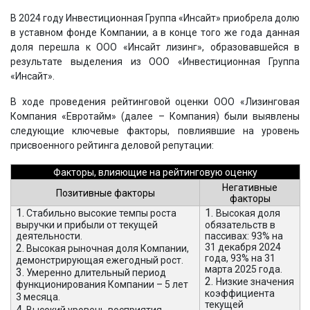
В 2024 году Инвестиционная Группа «Инсайт» приобрела долю
в уставном фонде Компании, а в конце того же года данная
доля перешла к ООО «Инсайт лизинг», образовавшейся в
результате выделения из ООО «Инвестиционная Группа
«Инсайт».
В ходе проведения рейтинговой оценки ООО «Лизинговая
Компания «Евротайм» (далее – Компания) были выявлены
следующие ключевые факторы, повлиявшие на уровень
присвоенного рейтинга деловой репутации:
Факторы, влияющие на рейтинговую оценку
Негативные
Позитивные факторы
факторы
1.
1.
Стабильно высокие темпы роста
Высокая доля
выручки и прибыли от текущей
обязательств в
деятельности.
пассивах: 93% на
2.
31 декабря 2024
Высокая рыночная доля Компании,
года, 93% на 31
демонстрирующая ежегодный рост.
марта 2025 года.
3.
Умеренно длительный период
2.
Низкие значения
функционирования Компании – 5 лет
коэффициента
3 месяца.
текущей
4.