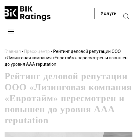
Услуги
Главная
-
Пресс-центр
-
Рейтинг деловой репутации ООО
«Лизинговая компания «Евротайм» пересмотрен и повышен
до уровня AAA reputation
Рейтинг деловой репутации
ООО «Лизинговая компания
«Евротайм» пересмотрен и
повышен до уровня AAA
reputation