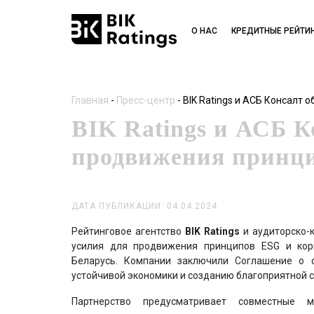
О НАС
КРЕДИТНЫЕ РЕЙТИ
Главная
-
Пресс-центр
-
BIK Ratings и АСБ Консалт
BIK Ratings и АСБ К
продвижения принц
ДАТА ПУБЛИКАЦИИ: 04.04.2024
Рейтинговое агентство
BIK Ratings
и аудиторско-
усилия для продвижения принципов ESG и корп
Беларусь. Компании заключили Соглашение о с
устойчивой экономики и созданию благоприятной с
Партнерство предусматривает совместные 