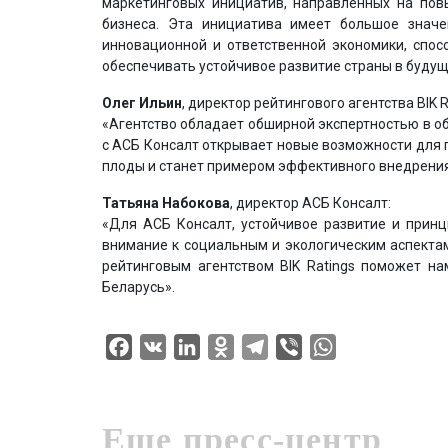
маркетинговых инициатив, направленных на пов
бизнеса. Эта инициатива имеет большое значе
инновационной и ответственной экономики, спо
обеспечивать устойчивое развитие страны в будущ
Олег Ильин
, директор рейтингового агентства BIK R
«Агентство обладает обширной экспертностью в об
с АСБ Консалт открывает новые возможности для п
плоды и станет примером эффективного внедрения 
Татьяна Набокова
, директор АСБ Консалт:
«Для АСБ Консалт, устойчивое развитие и принц
внимание к социальным и экологическим аспектам
рейтинговым агентством BIK Ratings поможет н
Беларусь».
Facebook
VK
LinkedIn
Odnoklassniki
Telegram
Viber
WhatsApp
Еще пресс-центр